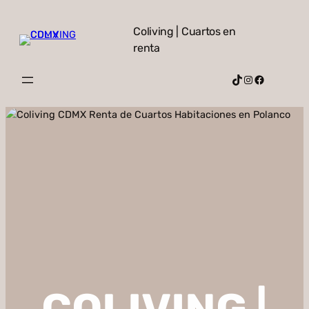
Skip
to
Coliving | Cuartos en
content
renta
TikTok
Instagram
Facebook