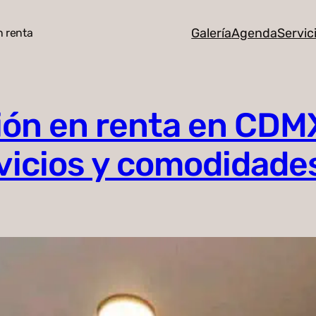
Galería
Agenda
Servic
n renta
ión en renta en CDM
ervicios y comodidade