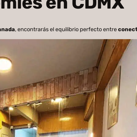
omies en CDMX
ranada
, encontrarás el equilibrio perfecto entre
conect