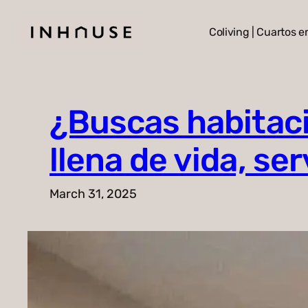
Skip
Coliving | Cuartos e
to
content
¿Buscas habitac
llena de vida, s
March 31, 2025