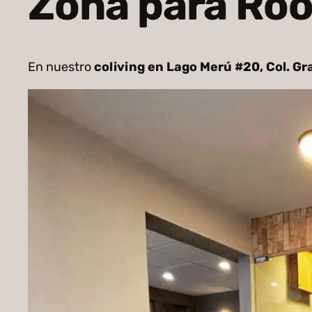
Zona para Ro
En nuestro
coliving en Lago Merú #20, Col. G