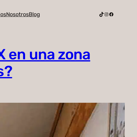
TikTok
Instagram
Facebook
ios
Nosotros
Blog
X en una zona
s?